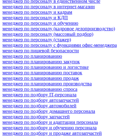
менеджер по персоналу в единственном числе
менеджер по персоналу в интернет-магазин
менеджер по персоналу и кадрам
менеджер по персоналу и КДП
менеджер по персоналу и обучению
менеджер по персоналу (кадровое делопроизводство)
менеджер по персоналу (массовый подбор)
менеджер по персоналу (стажер)
менеджер по персоналу с функциями офис-менеджера
менеджер по пищевой безопасности
менеджер по планированию
менеджер по планированию закупок
менеджер по планированию и логистике
менеджер по планированию поставок
менеджер по планированию продаж
менеджер по планированию производства
менеджер по планированию спроса
менеджер по подбору IT-персонала
менеджер по подбору автозапчастей
менеджер по подбору автомобилей
менеджер по подбору домашнего персонала
менеджер по подбору запчастей
менеджер по подбору и адаптации персонала
менеджер по подбору и обучению персонала
менеджер по подбору и продаже автозапчастей