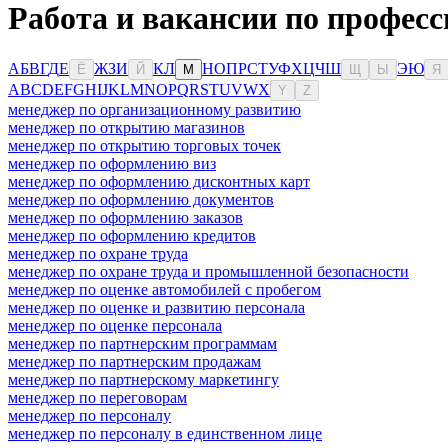
Работа и вакансии по професс
А
Б
В
Г
Д
Е
Ж
З
И
К
Л
Н
О
П
Р
С
Т
У
Ф
Х
Ц
Ч
Ш
Э
Ю
Ё
Й
М
Щ
Ы
Я
A
B
C
D
E
F
G
H
I
J
K
L
M
N
O
P
Q
R
S
T
U
V
W
X
Y
Z
менеджер по организационному развитию
менеджер по открытию магазинов
менеджер по открытию торговых точек
менеджер по оформлению виз
менеджер по оформлению дисконтных карт
менеджер по оформлению документов
менеджер по оформлению заказов
менеджер по оформлению кредитов
менеджер по охране труда
менеджер по охране труда и промышленной безопасности
менеджер по оценке автомобилей с пробегом
менеджер по оценке и развитию персонала
менеджер по оценке персонала
менеджер по партнерским программам
менеджер по партнерским продажам
менеджер по партнерскому маркетингу
менеджер по переговорам
менеджер по персоналу
менеджер по персоналу в единственном лице