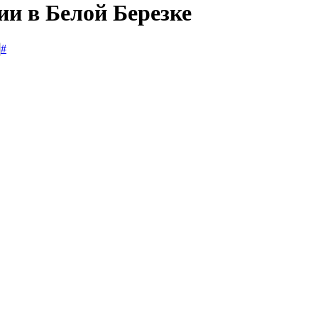
ии в Белой Березке
#