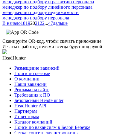
менеджер по подбору и развитию персонала
менеджер по подбору линейного персонала
менеджер по подбору недвижимости
менеджер по подбору персонала
В начало
18
19
20
21
22
...
47
дальше
Сканируйте QR-код, чтобы скачать приложение
И чаты с работодателями всегда будут под рукой
HeadHunter
Размещение вакансий
Поиск по резюме
О компании
Наши вакансии
Реклама на сайте
Требования к ПО
Безопасный HeadHunter
HeadHunter API
Партнерам
Инвесторам
Каталог компаний
Поиск по вакансиям в Белой Березке
Сетка: соцсеть для нетворкинга