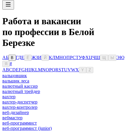
Работа и вакансии
по профессии в Белой
Березке
А
Б
Г
Д
Е
Ж
З
И
К
Л
М
Н
О
П
Р
С
Т
У
Ф
Х
Ц
Ч
Ш
Э
Ю
В
Ё
Й
Щ
Ы
#
Я
A
B
C
D
E
F
G
H
I
J
K
L
M
N
O
P
Q
R
S
T
U
V
W
X
Y
Z
вальцовщик
вальщик леса
валютный кассир
валютный трейдер
вахтер
вахтер-диспетчер
вахтер-контролер
веб-дизайнер
вебмастер
веб-программист
веб-программист (junior)