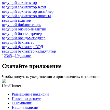
ведущий архитектор
ведущий архитектор Revit
ведущий архитектор-дизайнер
ведущий архитектор проекта
ведущий аудитор
ведущий библиотекарь
ведущий бизнес-аналитик
ведущий бизнес-тренер
ведущий бренд-менеджер
ведущий бухгалтер
ведущий бухгалтер ВЭД
ведущий бухгалтер-калькулятор
1
2
3
4
5
...
19
дальше
Скачайте приложение
Чтобы получать уведомления о приглашениях мгновенно
HeadHunter
Размещение вакансий
Поиск по резюме
О компании
Наши вакансии