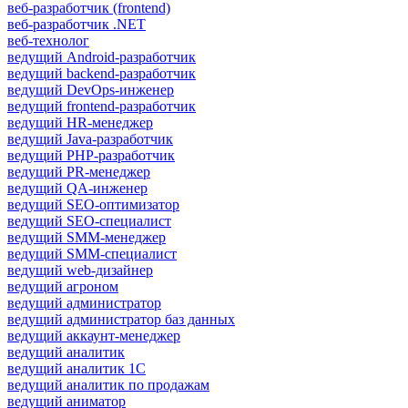
веб-разработчик (frontend)
веб-разработчик .NET
веб-технолог
ведущий Android-разработчик
ведущий backend-разработчик
ведущий DevOps-инженер
ведущий frontend-разработчик
ведущий HR-менеджер
ведущий Java-разработчик
ведущий PHP-разработчик
ведущий PR-менеджер
ведущий QA-инженер
ведущий SEO-оптимизатор
ведущий SEO-специалист
ведущий SMM-менеджер
ведущий SMM-специалист
ведущий web-дизайнер
ведущий агроном
ведущий администратор
ведущий администратор баз данных
ведущий аккаунт-менеджер
ведущий аналитик
ведущий аналитик 1С
ведущий аналитик по продажам
ведущий аниматор