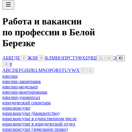
Работа и вакансии
по профессии в Белой
Березке
А
Б
В
Г
Д
Е
Ж
З
И
К
Л
М
Н
О
П
Р
С
Т
У
Ф
Х
Ц
Ч
Ш
Э
Ё
Й
Щ
Ы
Ю
#
Я
A
B
C
D
E
F
G
H
I
J
K
L
M
N
O
P
Q
R
S
T
U
V
W
X
Y
Z
ювелир
ювелир-закрепщик
ювелир-модельер
ювелир-монтировщик
ювелир-универсал
юридический секретарь
юрисконсульт
юрисконсульт (банкротство)
юрисконсульт в единственном числе
юрисконсульт в юридический отдел
юрисконсульт (земельное право)