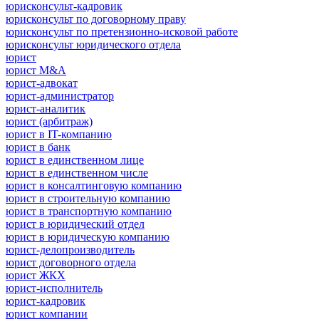
юрисконсульт-кадровик
юрисконсульт по договорному праву
юрисконсульт по претензионно-исковой работе
юрисконсульт юридического отдела
юрист
юрист M&A
юрист-адвокат
юрист-администратор
юрист-аналитик
юрист (арбитраж)
юрист в IT-компанию
юрист в банк
юрист в единственном лице
юрист в единственном числе
юрист в консалтинговую компанию
юрист в строительную компанию
юрист в транспортную компанию
юрист в юридический отдел
юрист в юридическую компанию
юрист-делопроизводитель
юрист договорного отдела
юрист ЖКХ
юрист-исполнитель
юрист-кадровик
юрист компании