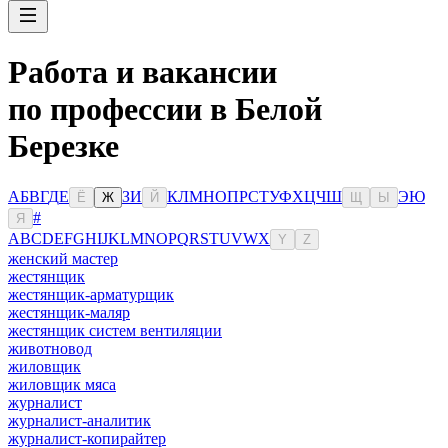
Работа и вакансии
по профессии в Белой
Березке
А
Б
В
Г
Д
Е
З
И
К
Л
М
Н
О
П
Р
С
Т
У
Ф
Х
Ц
Ч
Ш
Э
Ю
Ё
Ж
Й
Щ
Ы
#
Я
A
B
C
D
E
F
G
H
I
J
K
L
M
N
O
P
Q
R
S
T
U
V
W
X
Y
Z
женский мастер
жестянщик
жестянщик-арматурщик
жестянщик-маляр
жестянщик систем вентиляции
животновод
жиловщик
жиловщик мяса
журналист
журналист-аналитик
журналист-копирайтер