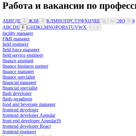
Работа и вакансии по професс
А
Б
В
Г
Д
Е
Ж
З
И
К
Л
М
Н
О
П
Р
С
Т
У
Ф
Х
Ц
Ч
Ш
Э
Ю
#
Ё
Й
Щ
Ы
Я
A
B
C
D
E
G
H
I
J
K
L
M
N
O
P
Q
R
S
T
U
V
W
X
F
Y
Z
facility manager
F&B manager
field engineer
field force manager
field service engineer
finance assistant
finance business partner
finance manager
finance specialist
financial manager
financial specialist
flash developer
flash-дизайнер
food and beverage manager
frontend developer
frontend developer Angular
front end developer AngularJS
frontend developer React
frontend engineer