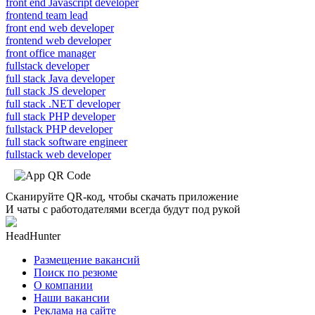
front end Javascript developer
frontend team lead
front end web developer
frontend web developer
front office manager
fullstack developer
full stack Java developer
full stack JS developer
full stack .NET developer
full stack PHP developer
fullstack PHP developer
full stack software engineer
fullstack web developer
Сканируйте QR-код, чтобы скачать приложение
И чаты с работодателями всегда будут под рукой
HeadHunter
Размещение вакансий
Поиск по резюме
О компании
Наши вакансии
Реклама на сайте