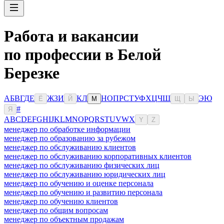
Работа и вакансии
по профессии в Белой
Березке
А
Б
В
Г
Д
Е
Ж
З
И
К
Л
Н
О
П
Р
С
Т
У
Ф
Х
Ц
Ч
Ш
Э
Ю
Ё
Й
М
Щ
Ы
#
Я
A
B
C
D
E
F
G
H
I
J
K
L
M
N
O
P
Q
R
S
T
U
V
W
X
Y
Z
менеджер по обработке информации
менеджер по образованию за рубежом
менеджер по обслуживанию клиентов
менеджер по обслуживанию корпоративных клиентов
менеджер по обслуживанию физических лиц
менеджер по обслуживанию юридических лиц
менеджер по обучению и оценке персонала
менеджер по обучению и развитию персонала
менеджер по обучению клиентов
менеджер по общим вопросам
менеджер по объектным продажам