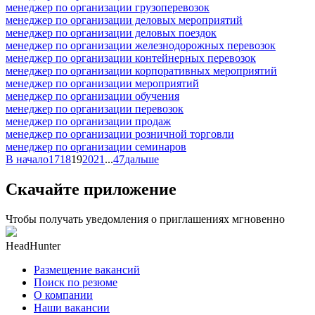
менеджер по организации грузоперевозок
менеджер по организации деловых мероприятий
менеджер по организации деловых поездок
менеджер по организации железнодорожных перевозок
менеджер по организации контейнерных перевозок
менеджер по организации корпоративных мероприятий
менеджер по организации мероприятий
менеджер по организации обучения
менеджер по организации перевозок
менеджер по организации продаж
менеджер по организации розничной торговли
менеджер по организации семинаров
В начало
17
18
19
20
21
...
47
дальше
Скачайте приложение
Чтобы получать уведомления о приглашениях мгновенно
HeadHunter
Размещение вакансий
Поиск по резюме
О компании
Наши вакансии