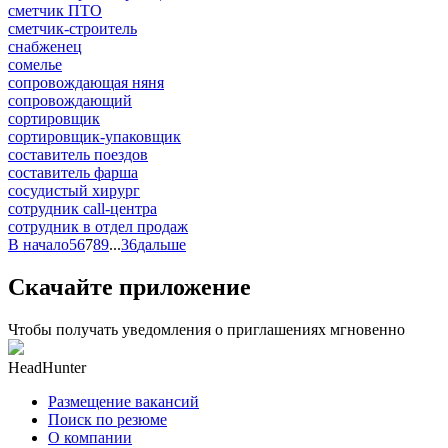
сметчик ПТО
сметчик-строитель
снабженец
сомелье
сопровождающая няня
сопровождающий
сортировщик
сортировщик-упаковщик
составитель поездов
составитель фарша
сосудистый хирург
сотрудник call-центра
сотрудник в отдел продаж
В начало
5
6
7
8
9
...
36
дальше
Скачайте приложение
Чтобы получать уведомления о приглашениях мгновенно
HeadHunter
Размещение вакансий
Поиск по резюме
О компании