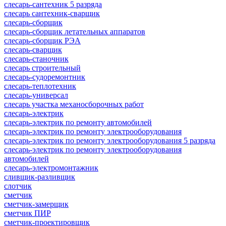
слесарь-сантехник 5 разряда
слесарь сантехник-сварщик
слесарь-сборщик
слесарь-сборщик летательных аппаратов
слесарь-сборщик РЭА
слесарь-сварщик
слесарь-станочник
слесарь строительный
слесарь-судоремонтник
слесарь-теплотехник
слесарь-универсал
слесарь участка механосборочных работ
слесарь-электрик
слесарь-электрик по ремонту автомобилей
слесарь-электрик по ремонту электрооборудования
слесарь-электрик по ремонту электрооборудования 5 разряда
слесарь-электрик по ремонту электрооборудования
автомобилей
слесарь-электромонтажник
сливщик-разливщик
слотчик
сметчик
сметчик-замерщик
сметчик ПИР
сметчик-проектировщик