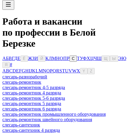
Работа и вакансии
по профессии в Белой
Березке
А
Б
В
Г
Д
Е
Ж
З
И
К
Л
М
Н
О
П
Р
Т
У
Ф
Х
Ц
Ч
Ш
Э
Ю
Ё
Й
С
Щ
Ы
#
Я
A
B
C
D
E
F
G
H
I
J
K
L
M
N
O
P
Q
R
S
T
U
V
W
X
Y
Z
слесарь-разнорабочий
слесарь-ремонтник
слесарь-ремонтник 4-5 разряда
слесарь-ремонтник 4 разряда
слесарь-ремонтник 5-6 разряда
слесарь-ремонтник 5 разряда
слесарь-ремонтник 6 разряда
слесарь-ремонтник промышленного оборудования
слесарь-ремонтник швейного оборудования
слесарь-сантехник
слесарь-сантехник 4 разряда