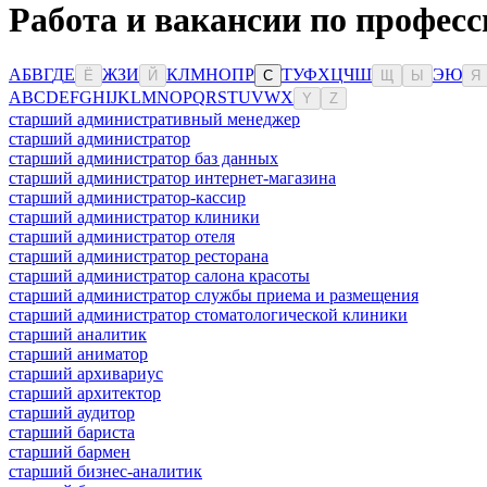
Работа и вакансии по професс
А
Б
В
Г
Д
Е
Ж
З
И
К
Л
М
Н
О
П
Р
Т
У
Ф
Х
Ц
Ч
Ш
Э
Ю
Ё
Й
С
Щ
Ы
Я
A
B
C
D
E
F
G
H
I
J
K
L
M
N
O
P
Q
R
S
T
U
V
W
X
Y
Z
старший административный менеджер
старший администратор
старший администратор баз данных
старший администратор интернет-магазина
старший администратор-кассир
старший администратор клиники
старший администратор отеля
старший администратор ресторана
старший администратор салона красоты
старший администратор службы приема и размещения
старший администратор стоматологической клиники
старший аналитик
старший аниматор
старший архивариус
старший архитектор
старший аудитор
старший бариста
старший бармен
старший бизнес-аналитик