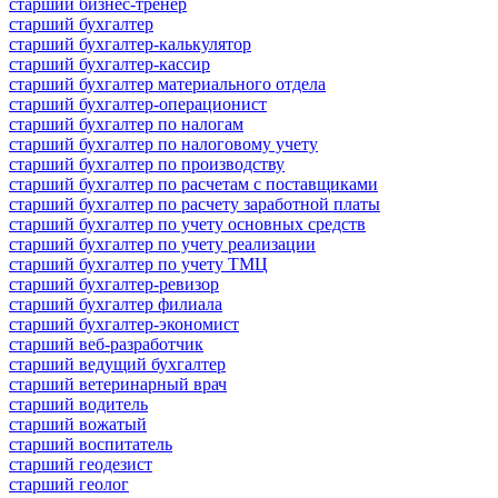
старший бизнес-тренер
старший бухгалтер
старший бухгалтер-калькулятор
старший бухгалтер-кассир
старший бухгалтер материального отдела
старший бухгалтер-операционист
старший бухгалтер по налогам
старший бухгалтер по налоговому учету
старший бухгалтер по производству
старший бухгалтер по расчетам с поставщиками
старший бухгалтер по расчету заработной платы
старший бухгалтер по учету основных средств
старший бухгалтер по учету реализации
старший бухгалтер по учету ТМЦ
старший бухгалтер-ревизор
старший бухгалтер филиала
старший бухгалтер-экономист
старший веб-разработчик
старший ведущий бухгалтер
старший ветеринарный врач
старший водитель
старший вожатый
старший воспитатель
старший геодезист
старший геолог