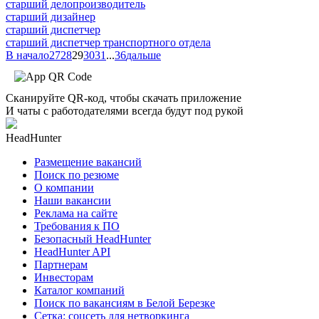
старший делопроизводитель
старший дизайнер
старший диспетчер
старший диспетчер транспортного отдела
В начало
27
28
29
30
31
...
36
дальше
Сканируйте QR-код, чтобы скачать приложение
И чаты с работодателями всегда будут под рукой
HeadHunter
Размещение вакансий
Поиск по резюме
О компании
Наши вакансии
Реклама на сайте
Требования к ПО
Безопасный HeadHunter
HeadHunter API
Партнерам
Инвесторам
Каталог компаний
Поиск по вакансиям в Белой Березке
Сетка: соцсеть для нетворкинга