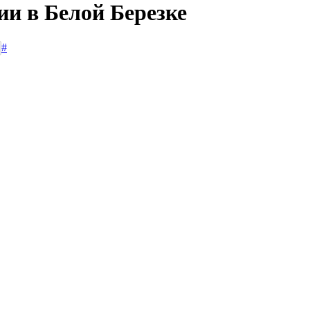
ии в Белой Березке
#