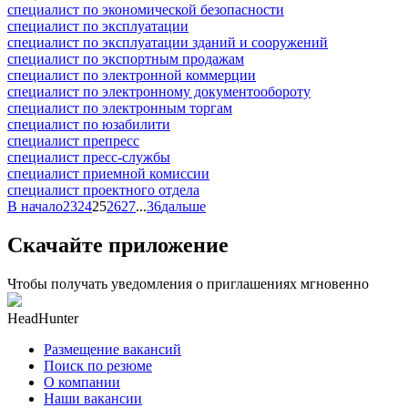
специалист по экономической безопасности
специалист по эксплуатации
специалист по эксплуатации зданий и сооружений
специалист по экспортным продажам
специалист по электронной коммерции
специалист по электронному документообороту
специалист по электронным торгам
специалист по юзабилити
специалист препресс
специалист пресс-службы
специалист приемной комиссии
специалист проектного отдела
В начало
23
24
25
26
27
...
36
дальше
Скачайте приложение
Чтобы получать уведомления о приглашениях мгновенно
HeadHunter
Размещение вакансий
Поиск по резюме
О компании
Наши вакансии