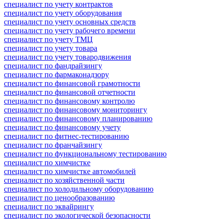
специалист по учету контрактов
специалист по учету оборудования
специалист по учету основных средств
специалист по учету рабочего времени
специалист по учету ТМЦ
специалист по учету товара
специалист по учету товародвижения
специалист по фандрайзингу
специалист по фармаконадзору
специалист по финансовой грамотности
специалист по финансовой отчетности
специалист по финансовому контролю
специалист по финансовому мониторингу
специалист по финансовому планированию
специалист по финансовому учету
специалист по фитнес-тестированию
специалист по франчайзингу
специалист по функциональному тестированию
специалист по химчистке
специалист по химчистке автомобилей
специалист по хозяйственной части
специалист по холодильному оборудованию
специалист по ценообразованию
специалист по эквайрингу
специалист по экологической безопасности