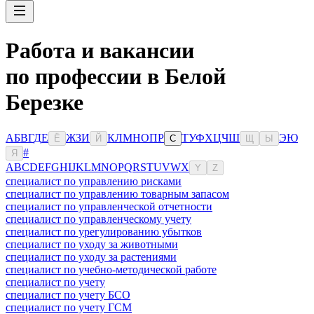
Работа и вакансии
по профессии в Белой
Березке
А
Б
В
Г
Д
Е
Ж
З
И
К
Л
М
Н
О
П
Р
Т
У
Ф
Х
Ц
Ч
Ш
Э
Ю
Ё
Й
С
Щ
Ы
#
Я
A
B
C
D
E
F
G
H
I
J
K
L
M
N
O
P
Q
R
S
T
U
V
W
X
Y
Z
специалист по управлению рисками
специалист по управлению товарным запасом
специалист по управленческой отчетности
специалист по управленческому учету
специалист по урегулированию убытков
специалист по уходу за животными
специалист по уходу за растениями
специалист по учебно-методической работе
специалист по учету
специалист по учету БСО
специалист по учету ГСМ