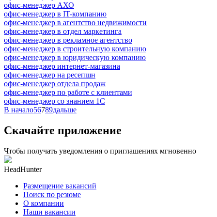
офис-менеджер АХО
офис-менеджер в IT-компанию
офис-менеджер в агентство недвижимости
офис-менеджер в отдел маркетинга
офис-менеджер в рекламное агентство
офис-менеджер в строительную компанию
офис-менеджер в юридическую компанию
офис-менеджер интернет-магазина
офис-менеджер на ресепшн
офис-менеджер отдела продаж
офис-менеджер по работе с клиентами
офис-менеджер со знанием 1С
В начало
5
6
7
8
9
дальше
Скачайте приложение
Чтобы получать уведомления о приглашениях мгновенно
HeadHunter
Размещение вакансий
Поиск по резюме
О компании
Наши вакансии