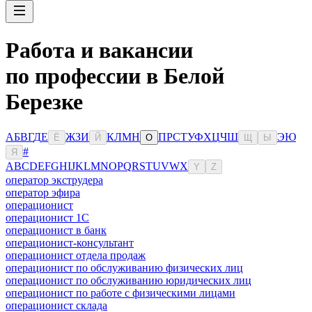
Работа и вакансии
по профессии в Белой
Березке
А
Б
В
Г
Д
Е
Ж
З
И
К
Л
М
Н
П
Р
С
Т
У
Ф
Х
Ц
Ч
Ш
Э
Ю
Ё
Й
О
Щ
Ы
#
Я
A
B
C
D
E
F
G
H
I
J
K
L
M
N
O
P
Q
R
S
T
U
V
W
X
Y
Z
оператор экструдера
оператор эфира
операционист
операционист 1С
операционист в банк
операционист-консультант
операционист отдела продаж
операционист по обслуживанию физических лиц
операционист по обслуживанию юридических лиц
операционист по работе с физическими лицами
операционист склада