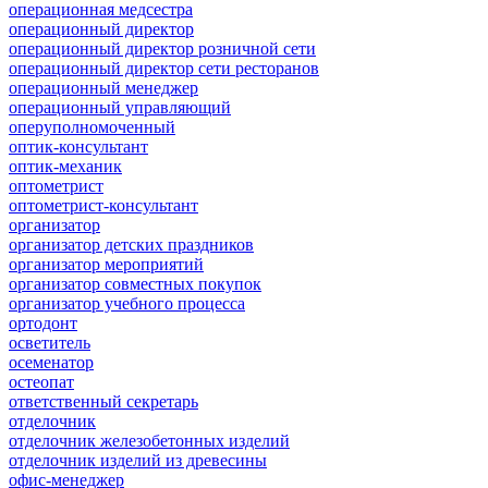
операционная медсестра
операционный директор
операционный директор розничной сети
операционный директор сети ресторанов
операционный менеджер
операционный управляющий
оперуполномоченный
оптик-консультант
оптик-механик
оптометрист
оптометрист-консультант
организатор
организатор детских праздников
организатор мероприятий
организатор совместных покупок
организатор учебного процесса
ортодонт
осветитель
осеменатор
остеопат
ответственный секретарь
отделочник
отделочник железобетонных изделий
отделочник изделий из древесины
офис-менеджер