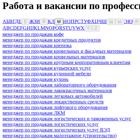
Работа и вакансии по професс
А
Б
В
Г
Д
Е
Ж
З
И
К
Л
Н
О
П
Р
С
Т
У
Ф
Х
Ц
Ч
Ш
Э
Ю
Ё
Й
М
Щ
Ы
Я
A
B
C
D
E
F
G
H
I
J
K
L
M
N
O
P
Q
R
S
T
U
V
W
X
Y
Z
менеджер по продажам кофе
менеджер по продажам кредитных продуктов
менеджер по продажам крепежа
менеджер по продажам кровельных и фасадных материалов
менеджер по продажам кровельных материалов
менеджер по продажам крупным корпоративным клиентам
менеджер по продажам курьерских услуг
менеджер по продажам кухонной мебели
менеджер по продажам кухонь
менеджер по продажам лабораторного оборудования
менеджер по продажам лакокрасочных материалов
менеджер по продажам легковых автомобилей
менеджер по продажам лекарственных средств
менеджер по продажам лифтового оборудования
менеджер по продажам ЛКМ
менеджер по продажам логистических и таможенных услуг
менеджер по продажам логистических услуг
менеджер по продажам логистических услуг ВЭД
менеджер по продажам малоэтажное (строительство)