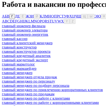
Работа и вакансии по професс
А
Б
В
Д
Е
Ж
З
И
К
Л
М
Н
О
П
Р
С
Т
У
Ф
Х
Ц
Ч
Ш
Э
Ю
Г
Ё
Й
Щ
Ы
Я
A
B
C
D
E
F
G
H
I
J
K
L
M
N
O
P
Q
R
S
T
U
V
W
X
Y
Z
главный инженер филиала
главный инженер элеватора
главный инженер-энергетик
главный кассир
главный клиентский менеджер
главный конструктор
главный конструктор проекта
главный кредитный аналитик
главный кредитный эксперт
главный маркетолог
главный маркшейдер
главный менеджер
главный менеджер отдела продаж
главный менеджер по персоналу
главный менеджер по подбору персонала
главный менеджер по привлечению корпоративных клиентов
главный менеджер по продажам
главный менеджер по работе с клиентами
главный менеджер по работе с корпоративными клиентами