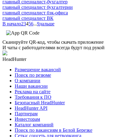
главный специалист-бухгалтер
главный специалист бухгалтерии
главный специалист бэк-офиса
главный специалист ВК
В начало
2
3
4
5
6
...
9
дальше
Сканируйте QR-код, чтобы скачать приложение
И чаты с работодателями всегда будут под рукой
HeadHunter
Размещение вакансий
Поиск по резюме
О компании
Наши вакансии
Реклама на сайте
Требования к ПО
Безопасный HeadHunter
HeadHunter API
Партнерам
Инвесторам
Каталог компаний
Поиск по вакансиям в Белой Березке
Сетка: соцсеть для нетворкинга