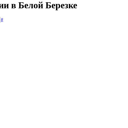
ии в Белой Березке
#