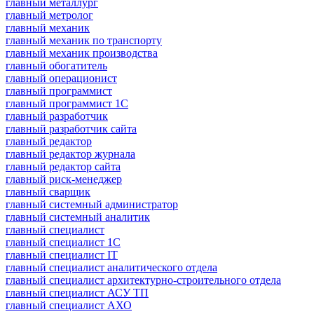
главный металлург
главный метролог
главный механик
главный механик по транспорту
главный механик производства
главный обогатитель
главный операционист
главный программист
главный программист 1С
главный разработчик
главный разработчик сайта
главный редактор
главный редактор журнала
главный редактор сайта
главный риск-менеджер
главный сварщик
главный системный администратор
главный системный аналитик
главный специалист
главный специалист 1С
главный специалист IT
главный специалист аналитического отдела
главный специалист архитектурно-строительного отдела
главный специалист АСУ ТП
главный специалист АХО