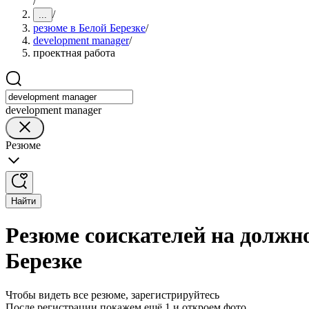
/
/
...
резюме в Белой Березке
/
development manager
/
проектная работа
development manager
Резюме
Найти
Резюме соискателей на должно
Березке
Чтобы видеть все резюме, зарегистрируйтесь
После регистрации покажем ещё 1 и откроем фото