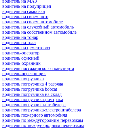
водитель на МАЗ
водитель на полуприцеп
водитель на самосвал
водитель на своем авто
водитель на своем автомобиле
водитель на служебный автомобиль
водитель на собственном автомобиле
водитель на тонар
водитель на трал
водитель на цементовоз
водитель-оператор
водитель офисный
водитель-охранник
водитель пассажирского транспорта
водитель-перегонщик
водитель погрузчика
водитель погрузчика 4 разряда
водитель погрузчика bobcat
водитель погрузчика на склад
водитель погрузчика-ричтрака
водитель погрузчика-штабелера
водитель погрузчика-электроштабелера
водитель пожарного автомобиля
водитель по междугородним перевозкам
водитель по международным перевозкам