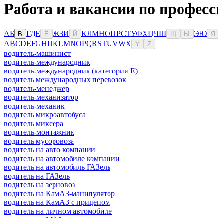
Работа и вакансии по професс
А
Б
Г
Д
Е
Ж
З
И
К
Л
М
Н
О
П
Р
С
Т
У
Ф
Х
Ц
Ч
Ш
Э
Ю
В
Ё
Й
Щ
Ы
Я
A
B
C
D
E
F
G
H
I
J
K
L
M
N
O
P
Q
R
S
T
U
V
W
X
Y
Z
водитель-машинист
водитель-международник
водитель-международник (категории Е)
водитель международных перевозок
водитель-менеджер
водитель-механизатор
водитель-механик
водитель микроавтобуса
водитель миксера
водитель-монтажник
водитель мусоровоза
водитель на авто компании
водитель на автомобиле компании
водитель на автомобиль ГАЗель
водитель на ГАЗель
водитель на зерновоз
водитель на КамАЗ-манипулятор
водитель на КамАЗ с прицепом
водитель на личном автомобиле