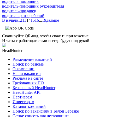
водитель-помощник
водитель-помощник руководителя
водитель-продавец
водитель-разнорабочий
В начало
12
13
14
15
16
...
19
дальше
Сканируйте QR-код, чтобы скачать приложение
И чаты с работодателями всегда будут под рукой
HeadHunter
Размещение вакансий
Поиск по резюме
О компании
Наши вакансии
Реклама на сайте
Требования к ПО
Безопасный HeadHunter
HeadHunter API
Партнерам
Инвесторам
Каталог компаний
Поиск по вакансиям в Белой Березке
Сетка: соцсеть для нетворкинга