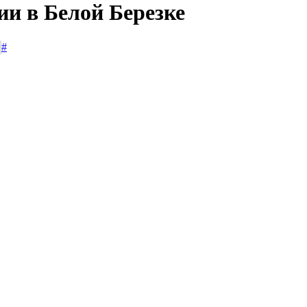
ии в Белой Березке
#