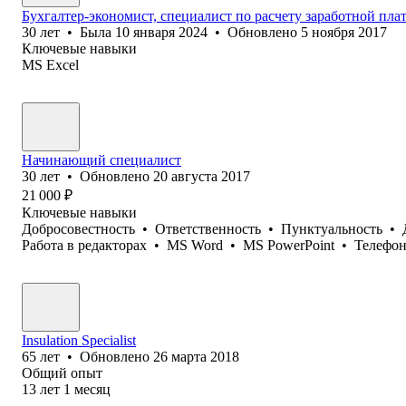
Бухгалтер-экономист, специалист по расчету заработной пл
30
лет
•
Была
10 января 2024
•
Обновлено
5 ноября 2017
Ключевые навыки
MS Excel
Начинающий специалист
30
лет
•
Обновлено
20 августа 2017
21 000
₽
Ключевые навыки
Добросовестность
•
Ответственность
•
Пунктуальность
•
Работа в редакторах
•
MS Word
•
MS PowerPoint
•
Телефон
Insulation Specialist
65
лет
•
Обновлено
26 марта 2018
Общий опыт
13
лет
1
месяц