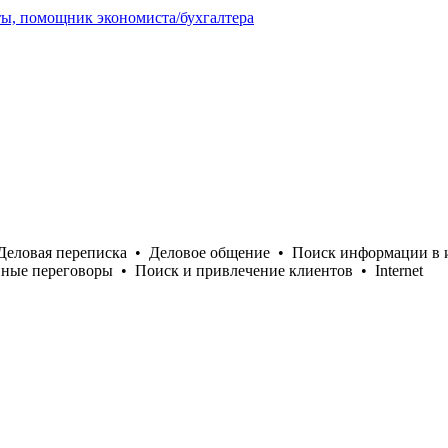
аты, помощник экономиста/бухгалтера
Деловая переписка
•
Деловое общение
•
Поиск информации в 
ные переговоры
•
Поиск и привлечение клиентов
•
Internet