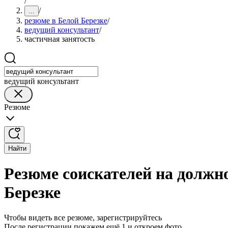
/
/
...
резюме в Белой Березке
/
ведущий консультант
/
частичная занятость
ведущий консультант
Резюме
Найти
Резюме соискателей на должно
Березке
Чтобы видеть все резюме, зарегистрируйтесь
После регистрации покажем ещё 1 и откроем фото