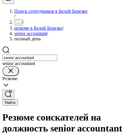
Поиск сотрудников в Белой Березке
/
/
...
резюме в Белой Березке
/
senior accountant
/
полный день
senior accountant
Резюме
Найти
Резюме соискателей на
должность senior accountant