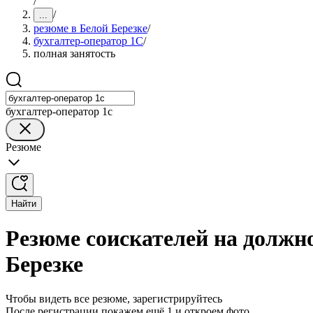
/
/
...
резюме в Белой Березке
/
бухгалтер-оператор 1С
/
полная занятость
бухгалтер-оператор 1с
Резюме
Найти
Резюме соискателей на должно
Березке
Чтобы видеть все резюме, зарегистрируйтесь
После регистрации покажем ещё 1 и откроем фото