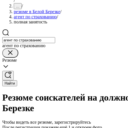
/
/
...
резюме в Белой Березке
/
агент по страхованию
/
полная занятость
агент по страхованию
Резюме
Найти
Резюме соискателей на должно
Березке
Чтобы видеть все резюме, зарегистрируйтесь
После регистрации покажем ещё 1 и откроем фото