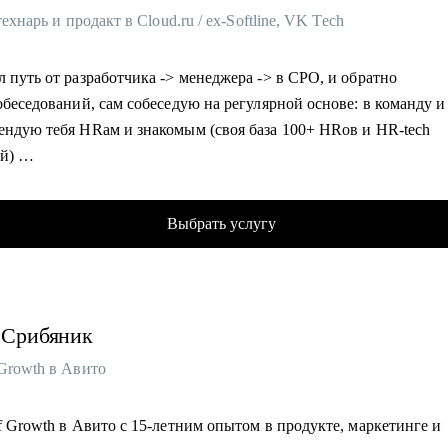
 технарь и продакт в Cloud.ru / ex-Softline, VK Tech
 путь от разработчика -> менеджера -> в CPO, и обратно
обеседований, сам собеседую на регулярной основе: в команду и
ендую тебя HRам и знакомым (своя база 100+ HRов и HR-tech
ий)
облачном провайдере, в облаках 8+ лет
ческий менеджер, 7+ лет, бывший разработчик
Выбрать услугу
кт-менеджмент, 8+ опыта
р и ментор стартапов ФРИИ, 4+ года
аватель geekbrains, 3 курса
вник продакт-менеджеров, 5+ лет
Срибяник
ю в программном комитете 5 конференций, 10+ выступлений в 
ьзую ИИ в работе (15+ нейросеток)
 Growth в Авито
100+ консультаций за 2,5+ года для B2C, B2B и B2G заказчиков.
ор в венчурном фонде, состою в 2х акселераторах, команда из 4
f Growth в Авито с 15-летним опытом в продукте, маркетинге и
ров, помогаю стартапам найти инвестиции, а инвесторам - стар