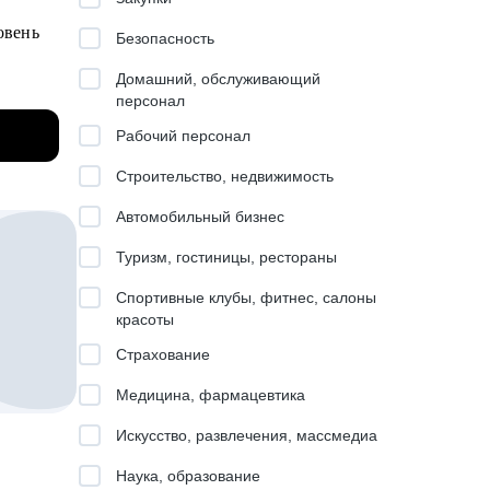
алел :)
овень
Безопасность
о вот
Домашний, обслуживающий
персонал
Рабочий персонал
ния о
Строительство, недвижимость
оиска и
Автомобильный бизнес
ллы)
Туризм, гостиницы, рестораны
ния
Спортивные клубы, фитнес, салоны
красоты
Страхование
 для
ладное
Медицина, фармацевтика
Искусство, развлечения, массмедиа
,
ч очень много
Наука, образование