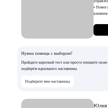
управле
• Честны
• Помог
• Френдл
влияния:
всё :)
самосто
• За пл
С чем п
трансфо
• Расска
лидерст
• Провед
• Менто
нужные 
Нужна помощь с выбором?
• Прове
С чем п
• Соста
Пройдите короткий тест или просто опишите сво
• Сформ
• Дам об
подберём идеального наставника
• Разра
предлаг
• Сдела
• Помог
Подберите мне наставника
• Сплан
твоего р
• Прока
ПО)
• Выстр
• Помогу
Юлия
создани