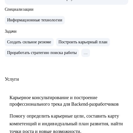
• Регулярно обучаю и развиваю сотрудников: внедрил
индивидуальные планы роста.
Специализации
• Организатор и спикер внутренних/внешних митапов,
Информационные технологии
представитель компании на конференциях и в СМИ
(Forbes, Ведомости, Коммерсантъ, РБК, Деловой
Задачи
Петербург).
Создать сильное резюме
Построить карьерный план
• 7+ лет коммерческой разработки на C#/.NET .
Проработать стратегию поиска работы
...
• Автор образовательных материалов, статей и онлайн-
курса по C#, ментор: обучил десятки начинающих
специалистов.
Услуги
С чем помогу:
• Прокачать и адаптировать ваше резюме, портфолио и
Карьерное консультирование и построение
сопроводительное под целевые позиции.
профессионального трека для Backend-разработчиков
• Понять и выстроить сильный карьерный трек: выявим
Помогу определить карьерные цели, составить карту
ключевые достижения, грамотно структурируем опыт.
компетенций и индивидуальный план развития, найти
• Подготовить к собеседованиям: техническим,
точки роста и новые возможности.
финальным, сложным кейсам и вопросам.