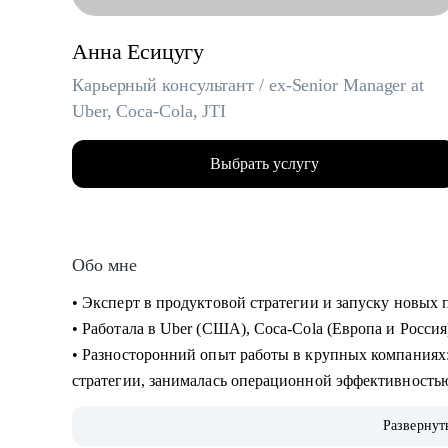
Анна Есицугу
Карьерный консультант / ex-Senior Manager at
Uber, Coca-Cola, JTI
Выбрать услугу
Обо мне
• Эксперт в продуктовой стратегии и запуску новы
• Работала в Uber (США), Coca-Cola (Европа и Россия
• Разносторонний опыт работы в крупных компаниях: запускала новые продукты, составляла
стратегии, занималась операционной эффективность
• Лидировала запуск quick commerce продукта в США «Uber Eats Market», а также создала сеть
Развернут
дарксторов для линии косметики Дженнифер Энистон