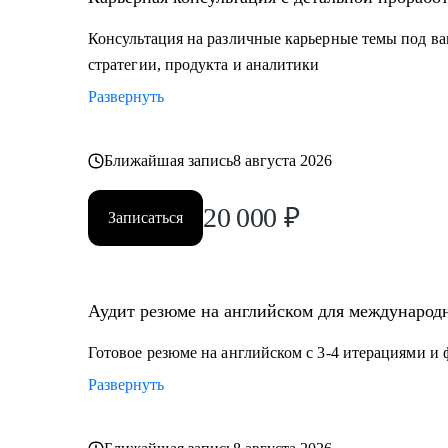
Кому могу помочь:
Консультация на различные карьерные темы под ва
Мои консультации подойдут тем, кто:
стратегии, продукта и аналитики
• Хочет найти работу в IT, FMCG, e-commerce на позиц
Развернуть
Product Management, Project Management
• Планирует переехать в Европу или США или уже и
• Думает об иммиграции в США по визе талантов О1
Ближайшая запись
8 августа 2026
• Хочет поступить в топовые бизнес школы в Европе
20 000
₽
Записаться
Аудит резюме на английском для международн
Готовое резюме на английском с 3-4 итерациями и
Развернуть