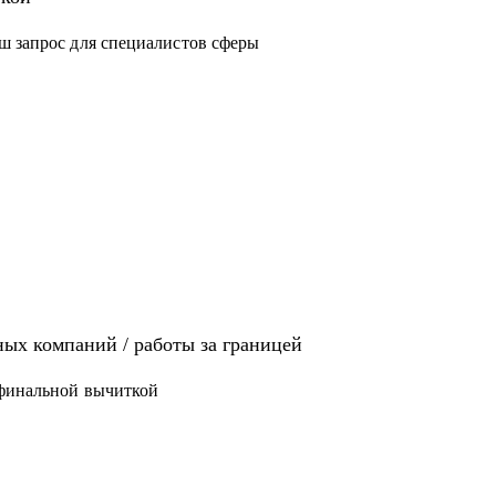
ш запрос для специалистов сферы
иях: Analytics, Strategy & Ops, Go-To-Market,
щет там работу
 / ЕВ1-А
ых компаний / работы за границей
 финальной вычиткой