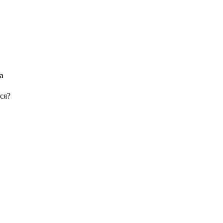
а
ся?