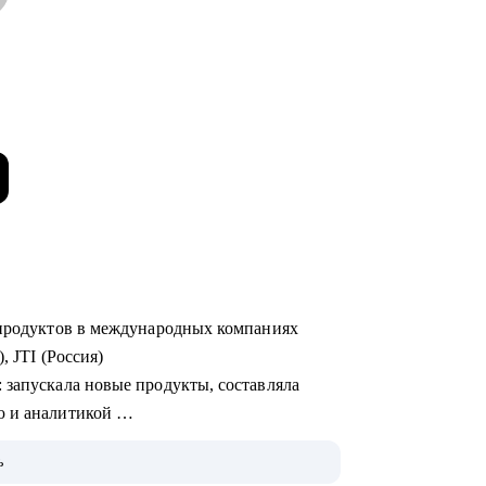
х продуктов в международных компаниях
), JTI (Россия)
ю и аналитикой
ь
 на Uber Eats