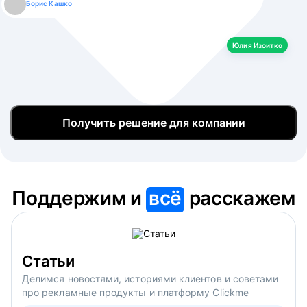
Борис Кашко
Юлия Изоитко
Александр Кулагин
Даниил Макаров
Екатерина Лазаренко
Юлия Изоитко
Получить решение для компании
Поддержим и
всё
расскажем
Статьи
Делимся новостями, историями клиентов и советами
про рекламные продукты и платформу Clickme