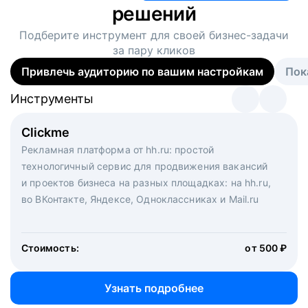
решений
Подберите инструмент для своей
бизнес-задачи
за пару кликов
Привлечь аудиторию по вашим настройкам
Пок
Инструменты
Инструменты
Инструменты
Виртуальный рекрутер
Clickme
Вакансия дня
Массовый подбор под ключ. Решите, сколько
Рекламная платформа от hh.ru: простой
Рекламный формат для вакансий на главной странице
кандидатов и когда вам нужно, и за дело возьмутся
технологичный сервис для продвижения вакансий
hh.ru. Увеличивает количество откликов
маркетологи, рекрутеры и проектные менеджеры
и проектов бизнеса на разных площадках: на hh.ru,
hh.ru с целым набором digital-инструментов
во ВКонтакте, Яндексе, Одноклассниках и Mail.ru
Стоимость:
от 200 000 ₽
Узнать подробнее
Стоимость:
от 500 ₽
Узнать подробнее
Узнать подробнее