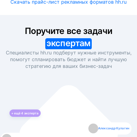
Скачать прайс-лист рекламных форматов hh.ru
Поручите все задачи
экспертам
Специалисты hh.ru подберут нужные инструменты,
помогут спланировать бюджет и найти лучшую
стратегию для ваших
бизнес-задач
+ ещё
4
эксперта
Екатерина Лазаренко
Александр Кулагин
Даниил Макаров
Борис Кашко
Юлия Изоитко