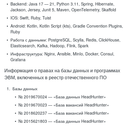
Backend:
Java 17 — 21, Python 3.11, Spring, Hibernate,
Jackson, Jersey, Junit 5, Maven, OpenTelemetry, Skaffold
IOS:
Swift, Ruby, Tuist
Android:
Kotlin, Kotlin Script (kts), Gradle Convention Plugins,
Ruby
Работа с данными:
PostgreSQL, Scylla, Redis, ClickHouse,
Elasticsearch, Kafka, Hadoop, Flink, Spark
Инфраструктура:
Nginx, Ansible, MinIo, Docker, Consul,
Grafana
Информация о правах на базы данных и программах
ЭВМ, включенных в реестр отечественного ПО
Базы данных
№ 2019670024 — «База данных HeadHunter»
№ 2019670023 — «База вакансий HeadHunter»
№ 2018620237 — «База вакансий HeadHunter»
№ 2015621803 — «База данных HeadHunter»