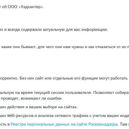
ет об ООО «Хэдхантер».
но и всегда содержали актуальную для вас информацию.
акие они бывают, для чего они нам нужны и как отказаться от их 
рректно. Без них сайт или отдельные его функции могут работат
альную на время текущей сессии пользователя. Позволяют собира
 проводят, возникают ли ошибки.
их действия и вашем выборе на сайтах.
х web-ресурсов и анализа сетевого трафика с учетом ваших инд
есть в
Реестре персональных данных на сайте Роскомнадзора
. Там