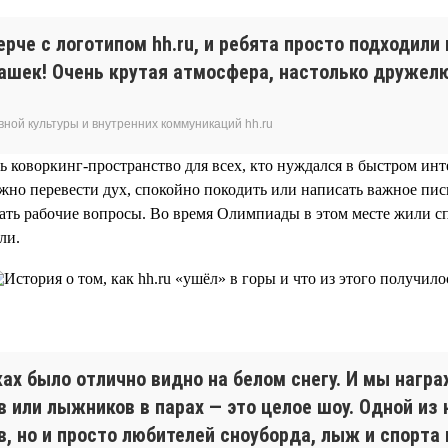
рче с логотипом hh.ru, и ребята просто подходили и
ашек! Очень крутая атмосфера, настолько дружелю
ной культуры и внутренних коммуникаций hh.ru
ть коворкинг-пространство для всех, кто нуждался в быстром и
но перевести дух, спокойно покодить или написать важное письм
ешать рабочие вопросы. Во время Олимпиады в этом месте жили 
ли.
ах было отлично видно на белом снегу. И мы нагр
 или лыжников в парах — это целое шоу. Одной из
, но и просто любителей сноуборда, лыж и спорта