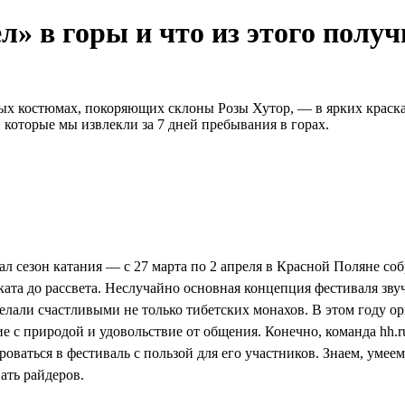
л» в горы и что из этого полу
тных костюмах, покоряющих склоны Розы Хутор, — в ярких краск
которые мы извлекли за 7 дней пребывания в горах.
вал сезон катания — с 27 марта по 2 апреля в Красной Поляне с
ката до рассвета. Неслучайно основная концепция фестиваля звуч
делали счастливыми не только тибетских монахов. В этом году о
с природой и удовольствие от общения. Конечно, команда hh.ru
оваться в фестиваль с пользой для его участников. Знаем, уме
ать райдеров.