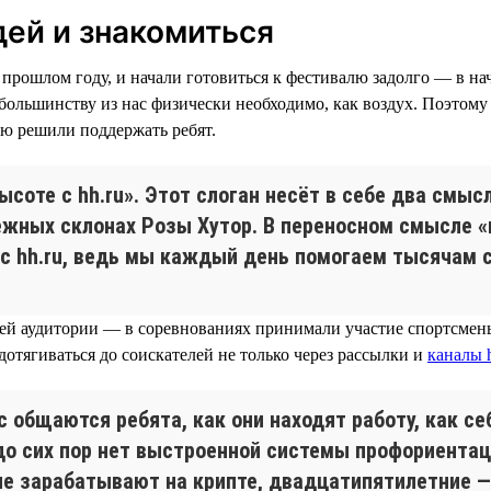
дей и знакомиться
прошлом году, и начали готовиться к фестивалю задолго — в нача
 большинству из нас физически необходимо, как воздух. Поэтом
ью решили поддержать ребят.
оте с hh.ru». Этот слоган несёт в себе два смысл
ежных склонах Розы Хутор. В переносном смысле «
 с hh.ru, ведь мы каждый день помогаем тысячам 
шей аудитории — в соревнованиях принимали участие спортсмены 
 дотягиваться до соискателей не только через рассылки и
каналы h
общаются ребята, как они находят работу, как себ
до сих пор нет выстроенной системы профориента
 зарабатывают на крипте, двадцатипятилетние — н