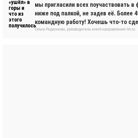
мы пригласили всех поучаствовать в 
ниже под палкой, не задев её. Более 
командную работу! Хочешь что-то сде
Ольга Родионова, руководитель event-направления hh.ru