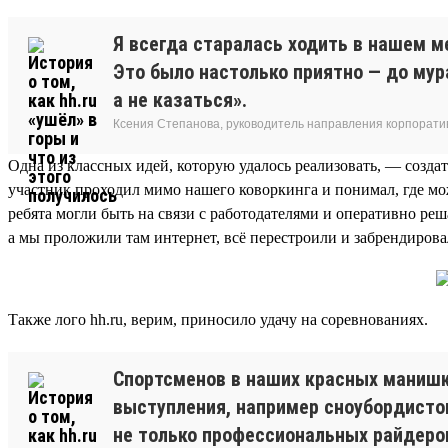
Я всегда старалась ходить в нашем ме
Это было настолько приятно — до мур
а не казаться».
Ксения Степанова, руководитель направления корпоратив
Одна из классных идей, которую удалось реализовать, — созда
участник проходил мимо нашего коворкинга и понимал, где мож
ребята могли быть на связи с работодателями и оперативно р
а мы проложили там интернет, всё перестроили и забрендирова
Также лого hh.ru, верим, приносило удачу на соревнованиях.
Спортсменов в наших красных манишк
выступления, например сноубордистов
не только профессиональных райдеров