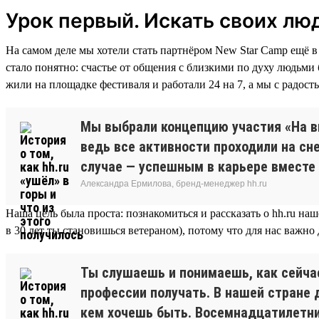
Урок первый. Искать своих лю
На самом деле мы хотели стать партнёром New Star Camp ещё в 
стало понятно: счастье от общения с близкими по духу людьми
жили на площадке фестиваля и работали 24 на 7, а мы с радост
Мы выбрали концепцию участия «На выс
ведь все активности проходили на сн
случае — успешным в карьере вместе
Александра Ермилова, бренд-менеджер hh.ru
Наша цель была проста: познакомиться и рассказать о hh.ru на
в 30 лет ты становишься ветераном), потому что для нас важно
Ты слушаешь и понимаешь, как сейчас 
профессии получать. В нашей стране 
кем хочешь быть. Восемнадцатилетние