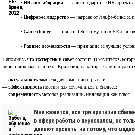
•
HR-коллаборация
— за нестандартные HR-проекты 
•
Цифровое лидерств
о — награда от Альфа-банка за 
•
Game changer
— приз от Tele2 тому, кто в HR-напра
•
Равные возможности
— признание за лучшие услови
Напомним, что
экспертный сове
т состоит из комитетов, котор
либо приближая к победе. Критерии, на которые они опираются,
—
актуальность
замысла для компании и рынка;
—
эффективность
проекта для сотрудников и бизнеса;
—
современность
методов реализации, инновации как плюс.
Мне кажется, все три критерия сбал
в сфере работы с персоналом, но тол
делают проекты не потому, что модно