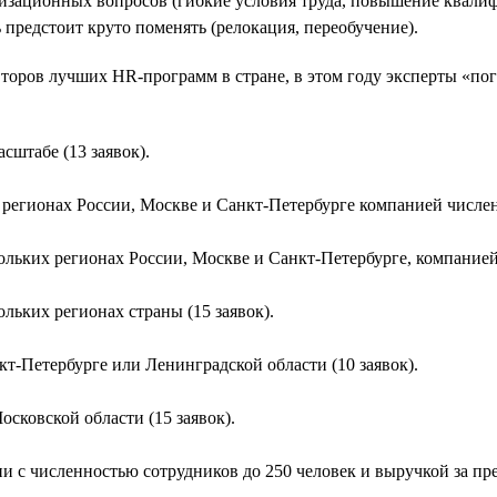
низационных вопросов (гибкие условия труда, повышение квал
нь предстоит круто поменять (релокация, переобучение).
второв лучших HR-программ в стране, в этом году эксперты «по
штабе (13 заявок).
регионах России, Москве и Санкт-Петербурге компанией численн
льких регионах России, Москве и Санкт-Петербурге, компанией 
льких регионах страны (15 заявок).
т-Петербурге или Ленинградской области (10 заявок).
сковской области (15 заявок).
 с численностью сотрудников до 250 человек и выручкой за пре