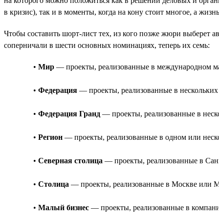
на которого можно положиться как в решении деловых и орга
в кризис), так и в моменты, когда на кону стоит многое, а жиз
Чтобы составить шорт-лист тех, из кого позже жюри выберет а
соперничали в шести основных номинациях, теперь их семь:
•
Мир
— проекты, реализованные в международном мас
•
Федерация
— проекты, реализованные в нескольких 
•
Федерация Гранд
— проекты, реализованные в неско
•
Регион
— проекты, реализованные в одном или неско
•
Северная столица
— проекты, реализованные в Санк
•
Столица
— проекты, реализованные в Москве или Мо
•
Малый бизнес
— проекты, реализованные в компании