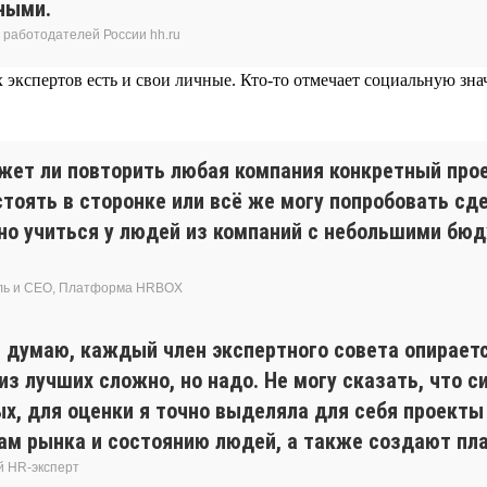
ными.
 работодателей России hh.ru
экспертов есть и свои личные. Кто-то отмечает социальную знач
ет ли повторить любая компания конкретный проек
 стоять в сторонке или всё же могу попробовать с
ожно учиться у людей из компаний с небольшими б
ель и CEO, Платформа HRBOХ
 думаю, каждый член экспертного совета опираетс
из лучших сложно, но надо. Не могу сказать, что 
х, для оценки я точно выделяла для себя проект
 рынка и состоянию людей, а также создают пла
й HR-эксперт