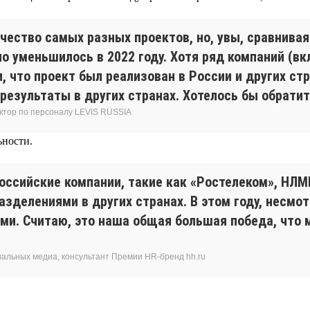
чество самых разных проектов, но, увы, сравнива
но уменьшилось в 2022 году. Хотя ряд компаний (
и, что проект был реализован в России и других ст
результаты в других странах. Хотелось бы обрати
ктор по персоналу LEVIS RUSSIA
ьности.
российские компании, такие как «Ростелеком», НЛ
азделениями в других странах. В этом году, несмо
. Считаю, это наша общая большая победа, что м
иальных медиа, консультант Премии HR-бренд hh.ru