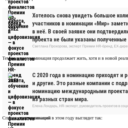
Хотелось снова увидеть большое коли
участников в номинации «Мир» замет
в неё. В своей заявке они подтвердил
проекта не были указаны полученные 
Светлана Прохорова, эксперт Премии HR-бренд, EX-дире
Тем не менее номинация продолжает жить, хотя и в новой реал
С 2020 года в номинацию приходят и 
и другие. Это разные компании с подр
номинацию международными проектами
из разных стран мира.
Елена Лондарь, HR-эксперт, руководитель проектов в соц
Список
спецноминаций
в этом году выглядит так: