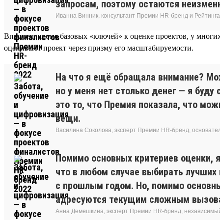
запросам, поэтому остаются неизмен
Иванна Винник, консультант Премии HR-бренд и Рейтинга
Впрочем, кроме базовых «ключей» к оценке проектов, у многих 
оценивают проект через призму его масштабируемости.
На что я ещё обращала внимание? Мож
но у меня нет столько денег — я буду
это то, что Премия показала, что м
вещи.
Василина Соколова, эксперт Премии HR-бренд, основат
Помимо основных критериев оценки, я
что в любом случае выбирать лучших 
с прошлым годом. Но, помимо основны
адресуются текущим сложным вызовам
Анна Демешкина, эксперт Премии HR-бренд, независимы