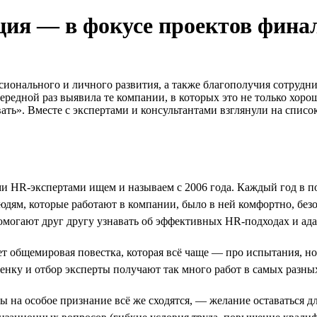
ация — в фокусе проектов фин
сионального и личного развития, а также благополучия сотрудни
ередной раз выявила те компании, в которых это не только хор
ать». Вместе с экспертами и консультантами взглянули на спис
ми HR-экспертами ищем и называем с 2006 года. Каждый год в 
 людям, которые работают в компании, было в ней комфортно, бе
могают друг другу узнавать об эффективных HR-подходах и адап
 общемировая повестка, которая всё чаще — про испытания, но
енку и отбор эксперты получают так много работ в самых разны
ты на особое признание всё же сходятся, — желание оставаться д