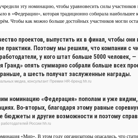
учредили эту номинацию, чтобы уравновесить силы участников 
 было в «Федерации», которая традиционно собирала наибольшее 
 трём. Чтобы как можно больше достойных участников могли ост
ество проектов, выпустить их в финал, чтобы они
е практики. Поэтому мы решили, что компании с ч
аботодатели, у кого штат больше 5000 человек, — 
 Гранд» опять суммарно собрали больше всех прое
к раньше, а шесть получат заслуженные награды.
иальных медиа, консультант Премии HR-бренд hh.ru
им номинацию «Федерация» пополам и уже видим, ч
ациях. Во-вторых, благодаря этому равные соревн
е бюджеты и другие возможности и поэтому справ
 работодателей России hh.ru
оминация «Мир». В этом году организаторы опасались, что стати