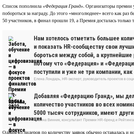
Список пополнила
«Федерация Гранд»
. Организаторы премии 
побороться за награду. До этого «многолюднее» всего как раз
50 участников, в финал прошли 19, а Премия досталась только
Нам хотелось отметить большее колич
и показать HR-сообществу свои лучши
бороться между собой, а крупнейшие р
потому что «Федерация» и «Федерация
поступили и уже не три компании, ка
Елена Лондарь, HR-эксперт, руководитель проектов в соц
Добавляя «Федерацию Гранд», мы дел
количество участников во всех номин
5000 тысяч сотрудников, имеют други
Иванна Винник, консультант Премии HR-бренд и Рейтинга
Одним из лидеров по количеству заявок обычно оставалась и н