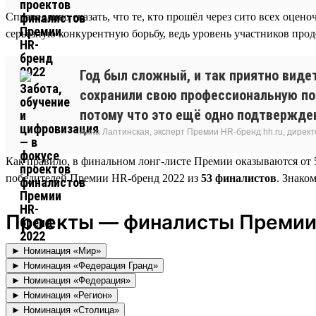
Справедливо сказать, что те, кто прошёл через сито всех оце
серьёзную конкурентную борьбу, ведь уровень участников прод
Год был сложный, и так приятно видет
сохранили свою профессиональную по
потому что это ещё одно подтвержде
Анна Лаптинская, эксперт Премии HR-бренд hh.ru, дире
Как правило, в финальном лонг-листе Премии оказываются от 5
победителей Премии HR-бренд 2022 из
53 финалистов
. Знако
Проекты — финалисты Премии
► Номинация «Мир»
► Номинация «Федерация Гранд»
► Номинация «Федерация»
► Номинация «Регион»
► Номинация «Столица»