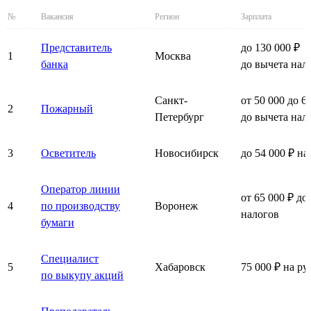
№
Вакансия
Регион
Зарплата
Представитель
до 130 000 ₽
1
Москва
банка
до вычета нал
Санкт-
от 50 000 до 6
2
Пожарный
Петербург
до вычета нал
3
Осветитель
Новосибирск
до 54 000 ₽ на
Оператор линии
от 65 000 ₽ до
4
по производству
Воронеж
налогов
бумаги
Специалист
5
Хабаровск
75 000 ₽ на ру
по выкупу акций