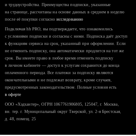
тратите много времени на поиск и вручную поднимаете
и трудоустройства. Преимущества подписки, указанные
резюме
на странице, рассчитаны на основе данных в среднем в неделю
после её покупки согласно
хотите сравнить себя с конкурентами и оценить шансы
исследованию
Подключая hh PRO, вы подтверждаете, что ознакомились
с условиями подписки и согласны с ними. Подписка даёт доступ
к функциям сервиса на срок, указанный при оформлении. Если
не отменить подписку, она автоматически продлится на тот же
срок. Вы имеете право в любое время отменить подписку
в личном кабинете — доступ к услугам сохранится до конца
оплаченного периода. Все платежи за подписку являются
окончательными и не подлежат возврату, кроме случаев,
предусмотренных законодательством. Полные условия есть
в оферте
ООО «Хэдхантер», ОГРН 1067761906805, 125047, г. Москва,
вн. тер. г. Муниципальный округ Тверской, ул. 2-я Брестская,
д. 48, помещ. 25