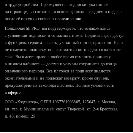
тратите много времени на поиск и вручную поднимаете
и трудоустройства. Преимущества подписки, указанные
резюме
на странице, рассчитаны на основе данных в среднем в неделю
после её покупки согласно
хотите сравнить себя с конкурентами и оценить шансы
исследованию
Подключая hh PRO, вы подтверждаете, что ознакомились
с условиями подписки и согласны с ними. Подписка даёт доступ
к функциям сервиса на срок, указанный при оформлении. Если
не отменить подписку, она автоматически продлится на тот же
срок. Вы имеете право в любое время отменить подписку
в личном кабинете — доступ к услугам сохранится до конца
оплаченного периода. Все платежи за подписку являются
окончательными и не подлежат возврату, кроме случаев,
предусмотренных законодательством. Полные условия есть
в оферте
ООО «Хэдхантер», ОГРН 1067761906805, 125047, г. Москва,
вн. тер. г. Муниципальный округ Тверской, ул. 2-я Брестская,
д. 48, помещ. 25