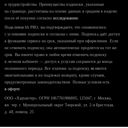
тратите много времени на поиск и вручную поднимаете
и трудоустройства. Преимущества подписки, указанные
резюме
на странице, рассчитаны на основе данных в среднем в неделю
после её покупки согласно
хотите сравнить себя с конкурентами и оценить шансы
исследованию
Подключая hh PRO, вы подтверждаете, что ознакомились
с условиями подписки и согласны с ними. Подписка даёт доступ
к функциям сервиса на срок, указанный при оформлении. Если
не отменить подписку, она автоматически продлится на тот же
срок. Вы имеете право в любое время отменить подписку
в личном кабинете — доступ к услугам сохранится до конца
оплаченного периода. Все платежи за подписку являются
окончательными и не подлежат возврату, кроме случаев,
предусмотренных законодательством. Полные условия есть
в оферте
ООО «Хэдхантер», ОГРН 1067761906805, 125047, г. Москва,
вн. тер. г. Муниципальный округ Тверской, ул. 2-я Брестская,
д. 48, помещ. 25